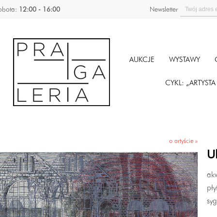
obota:
12:00 - 16:00
Newsletter
AUKCJE
WYSTAWY
CYKL: „ARTYST
o artyście »
U
akw
pły
syg