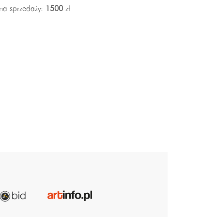
na sprzedaży:
1500
zł