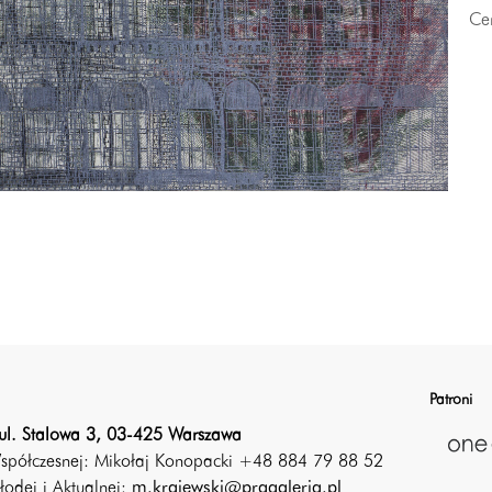
Ce
Patroni
ul. Stalowa 3, 03-425 Warszawa
Współczesnej: Mikołaj Konopacki +48 884 79 88 52
łodej i Aktualnej:
m.krajewski@pragaleria.pl