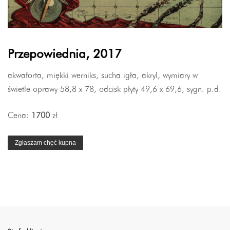
Przepowiednia, 2017
akwaforta, miękki werniks, sucha igła, akryl, wymiary w
świetle oprawy 58,8 x 78, odcisk płyty 49,6 x 69,6, sygn. p.d.
Cena:
1700
zł
Zgłaszam chęć kupna