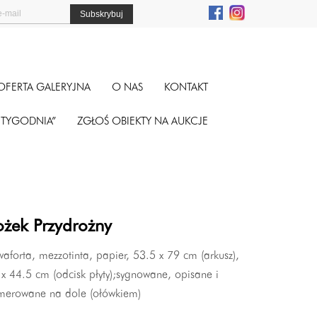
OFERTA GALERYJNA
O NAS
KONTAKT
A TYGODNIA”
ZGŁOŚ OBIEKTY NA AUKCJE
ożek Przydrożny
aforta, mezzotinta, papier, 53.5 x 79 cm (arkusz),
x 44.5 cm (odcisk płyty);sygnowane, opisane i
merowane na dole (ołówkiem)