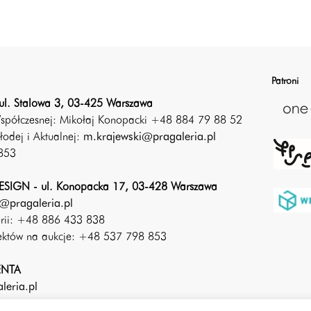
Patroni
ul. Stalowa 3, 03-425 Warszawa
Współczesnej: Mikołaj Konopacki +48 884 79 88 52
łodej i Aktualnej:
m.krajewski@pragaleria.pl
853
SIGN - ul. Konopacka 17, 03-428 Warszawa
@pragaleria.pl
erii: +48 886 433 838
iektów na aukcje: +48 537 798 853
ENTA
leria.pl