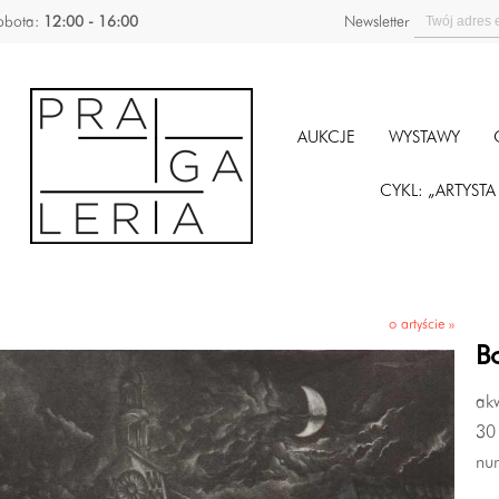
obota:
12:00 - 16:00
Newsletter
AUKCJE
WYSTAWY
CYKL: „ARTYST
o artyście »
B
akw
30 
nu