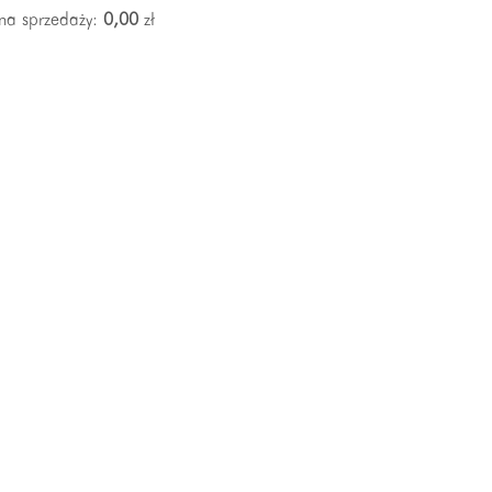
na sprzedaży:
0,00
zł