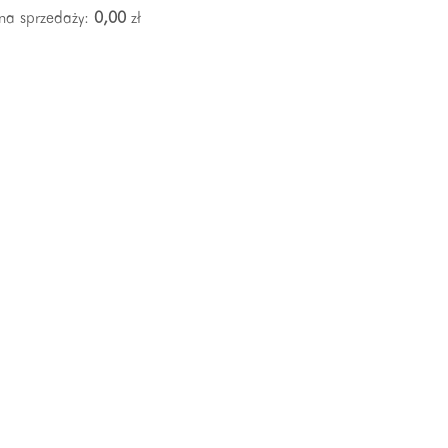
na sprzedaży:
0,00
zł