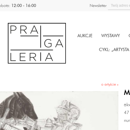
obota:
12:00 - 16:00
Newsletter
AUKCJE
WYSTAWY
CYKL: „ARTYST
o artyście »
M
akw
47 
nu