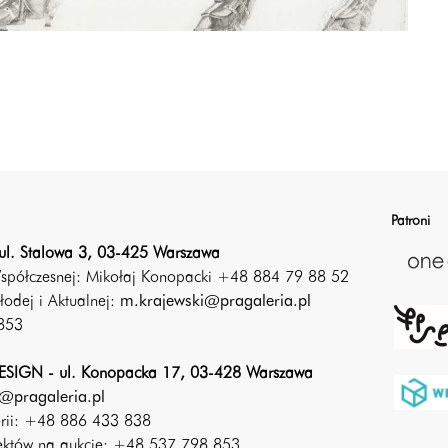
Patroni
ul. Stalowa 3, 03-425 Warszawa
Współczesnej: Mikołaj Konopacki +48 884 79 88 52
łodej i Aktualnej:
m.krajewski@pragaleria.pl
853
SIGN - ul. Konopacka 17, 03-428 Warszawa
@pragaleria.pl
erii: +48 886 433 838
iektów na aukcje: +48 537 798 853