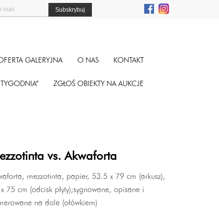
OFERTA GALERYJNA
O NAS
KONTAKT
A TYGODNIA”
ZGŁOŚ OBIEKTY NA AUKCJE
ezzotinta vs. Akwaforta
aforta, mezzotinta, papier, 53.5 x 79 cm (arkusz),
x 75 cm (odcisk płyty);sygnowane, opisane i
merowane na dole (ołówkiem)