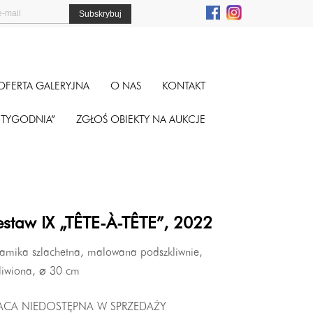
OFERTA GALERYJNA
O NAS
KONTAKT
A TYGODNIA”
ZGŁOŚ OBIEKTY NA AUKCJE
estaw IX „TÊTE-À-TÊTE”, 2022
ramika szlachetna, malowana podszkliwnie,
liwiona,
⌀
30 cm
ACA NIEDOSTĘPNA W SPRZEDAŻY