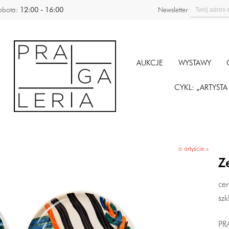
obota:
12:00 - 16:00
Newsletter
AUKCJE
WYSTAWY
CYKL: „ARTYST
o artyście »
Z
ce
szk
PR