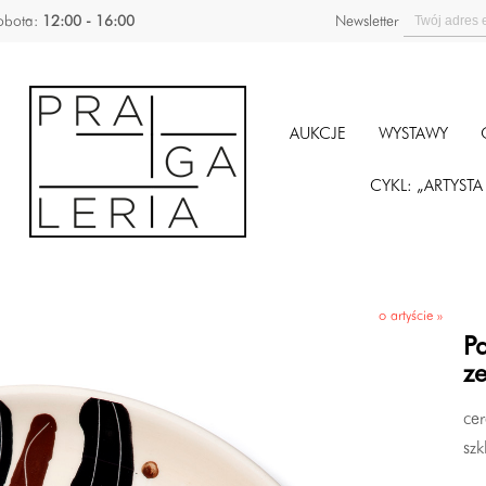
obota:
12:00 - 16:00
Newsletter
AUKCJE
WYSTAWY
CYKL: „ARTYST
o artyście »
P
z
ce
szk