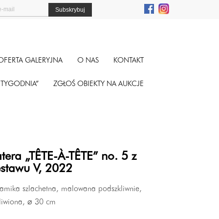
OFERTA GALERYJNA
O NAS
KONTAKT
A TYGODNIA”
ZGŁOŚ OBIEKTY NA AUKCJE
atera „TÊTE-À-TÊTE” no. 5 z
estawu V, 2022
ramika szlachetna, malowana podszkliwnie,
liwiona,
⌀
30 cm