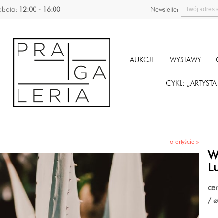
obota:
12:00 - 16:00
Newsletter
AUKCJE
WYSTAWY
CYKL: „ARTYST
o artyście »
W
Lu
cer
/ ø