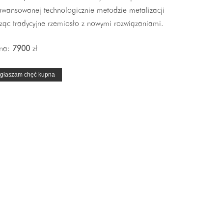
awansowanej technologicznie metodzie metalizacji
ząc tradycyjne rzemiosło z nowymi rozwiązaniami.
na:
7900
zł
głaszam chęć kupna