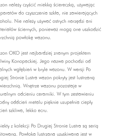
on należy czyścić miekką ściereczką, używając
paratów do czyszczenia szkła, nie zawierających
oholu. Nie należy używać ostrych narzędzi ani
teriałów ściernych, ponieważ mogą one uszkodzić
erzchnią powłokę wazonu.
zon OKO jest najbardziej znanym projektem
lwiny Konopackiej. Jego nazwa pochodzi od
alnych wgłębień w bryle wazonu. W wersji Po
giej Stronie Lustra wazon pokryty jest lustrzaną
wierzchnią. Wnętrze wazonu pozostaje w
uralnym odcieniu ceramiki. W tym zestawieniu
odny oddcień metalu pięknie uzupełnia ciepły
ień szkliwa, lekko ecru.
ekty z kolekcji Po Drugiej Stronie Lustra są serią
itowaną. Powłoka lustrzana uzyskiwana jest w