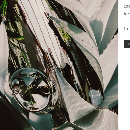
za
łąc
Ce
Z