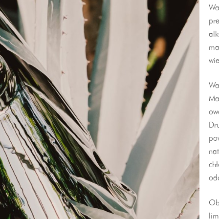
Waz
pre
alk
ma
wi
Wa
Ma
ow
Dru
po
nat
chł
odc
Obi
lim