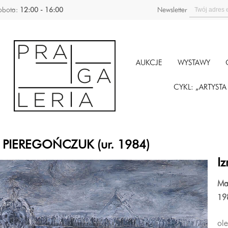
obota:
12:00 - 16:00
Newsletter
AUKCJE
WYSTAWY
CYKL: „ARTYST
ula PIEREGOŃCZUK (ur. 1984)
I
Ma
19
ol