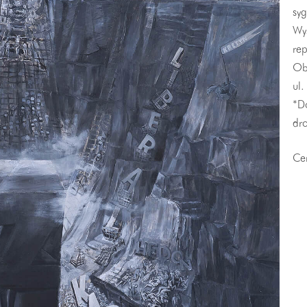
syg
Wy
re
Obr
ul.
*Do
dro
Ce