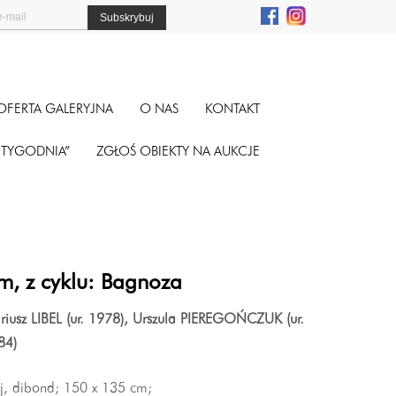
OFERTA GALERYJNA
O NAS
KONTAKT
A TYGODNIA”
ZGŁOŚ OBIEKTY NA AUKCJE
zm, z cyklu: Bagnoza
riusz LIBEL (ur. 1978), Urszula PIEREGOŃCZUK (ur.
84)
ej, dibond; 150 x 135 cm;