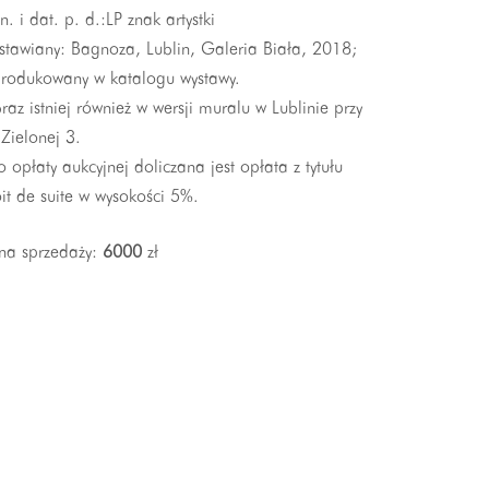
n. i dat. p. d.:LP znak artystki
stawiany: Bagnoza, Lublin, Galeria Biała, 2018;
produkowany w katalogu wystawy.
az istniej również w wersji muralu w Lublinie przy
 Zielonej 3.
 opłaty aukcyjnej doliczana jest opłata z tytułu
it de suite w wysokości 5%.
na sprzedaży:
6000
zł