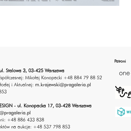
Patroni
ul. Stalowa 3, 03-425 Warszawa
Współczesnej: Mikołaj Konopacki +48 884 79 88 52
łodej i Aktualnej:
m.krajewski@pragaleria.pl
853
SIGN - ul. Konopacka 17, 03-428 Warszawa
@pragaleria.pl
erii: +48 886 433 838
iektów na aukcje: +48 537 798 853