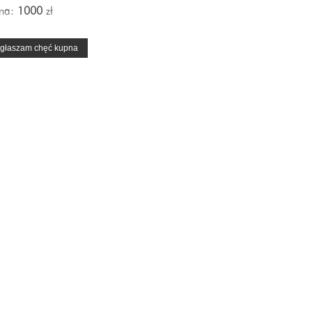
na:
1000
zł
głaszam chęć kupna