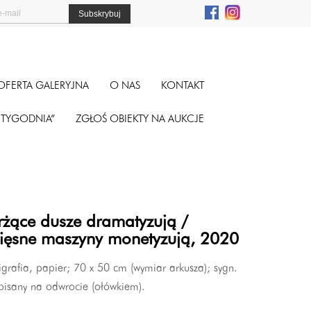
OFERTA GALERYJNA
O NAS
KONTAKT
A TYGODNIA”
ZGŁOŚ OBIEKTY NA AUKCJE
rżące dusze dramatyzują /
ięsne maszyny monetyzują, 2020
igrafia, papier; 70 x 50 cm (wymiar arkusza); sygn.
pisany na odwrocie (ołówkiem).