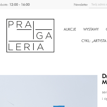
obota:
12:00 - 16:00
Newsletter
AUKCJE
WYSTAWY
CYKL: „ARTYST
D
M
ser
i o