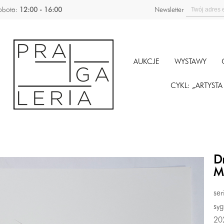
obota:
12:00 - 16:00
Newsletter
AUKCJE
WYSTAWY
CYKL: „ARTYST
D
M
ser
syg
20