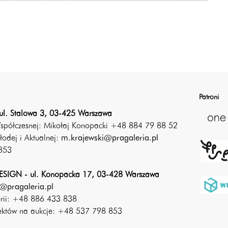
Patroni
ul. Stalowa 3, 03-425 Warszawa
Współczesnej: Mikołaj Konopacki +48 884 79 88 52
łodej i Aktualnej:
m.krajewski@pragaleria.pl
853
SIGN - ul. Konopacka 17, 03-428 Warszawa
@pragaleria.pl
erii: +48 886 433 838
iektów na aukcje: +48 537 798 853