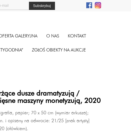
OFERTA GALERYJNA
O NAS
KONTAKT
A TYGODNIA”
ZGŁOŚ OBIEKTY NA AUKCJE
rżące dusze dramatyzują /
ięsne maszyny monetyzują, 2020
igrafia, papier; 70 x 50 cm (wymiar arkusza);
n. i opisany na odwrocie: 21/25 [znak artysty]
20 (ołówkiem).