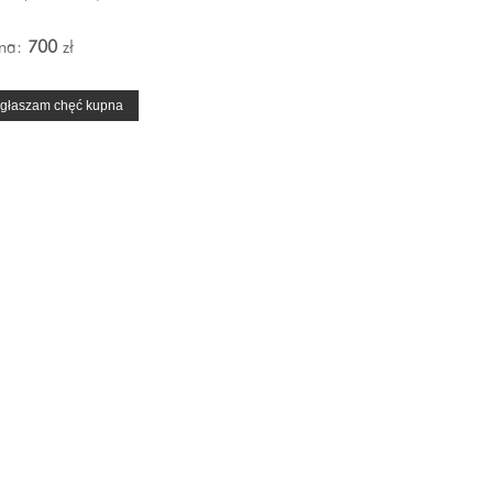
na:
700
zł
głaszam chęć kupna