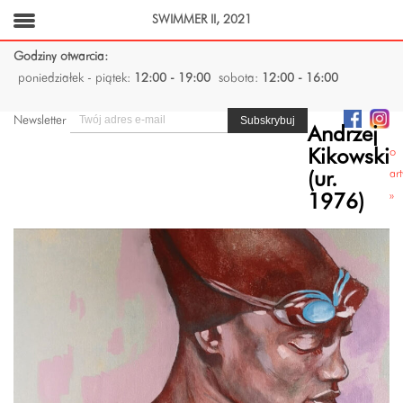
SWIMMER II, 2021
Godziny otwarcia:
poniedziałek - piątek:
12:00 - 19:00
sobota:
12:00 - 16:00
Newsletter
Andrzej
o
Kikowski
art
(ur.
»
1976)