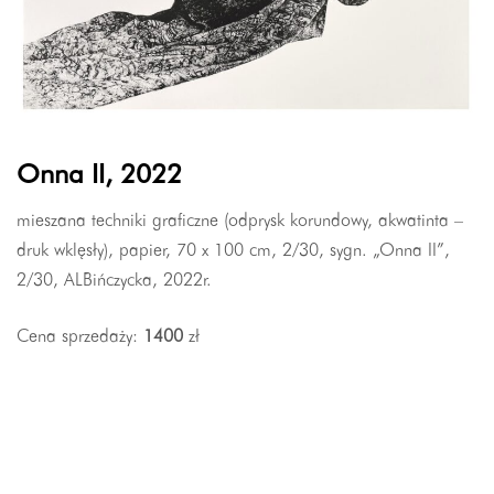
Onna II, 2022
mieszana techniki graficzne (odprysk korundowy, akwatinta –
druk wklęsły), papier, 70 x 100 cm, 2/30, sygn. „Onna II”,
2/30, ALBińczycka, 2022r.
Cena sprzedaży:
1400
zł