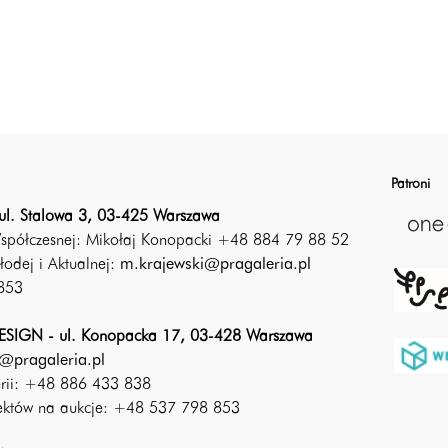
Patroni
ul. Stalowa 3, 03-425 Warszawa
Współczesnej: Mikołaj Konopacki +48 884 79 88 52
łodej i Aktualnej:
m.krajewski@pragaleria.pl
853
SIGN - ul. Konopacka 17, 03-428 Warszawa
@pragaleria.pl
erii: +48 886 433 838
iektów na aukcje: +48 537 798 853