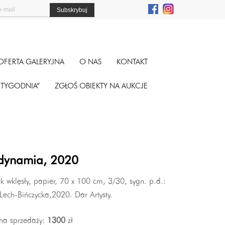
OFERTA GALERYJNA
O NAS
KONTAKT
A TYGODNIA”
ZGŁOŚ OBIEKTY NA AUKCJE
dynamia, 2020
k wklęsły, papier, 70 x 100 cm, 3/30, sygn. p.d.:
Lech-Bińczycka,2020. Dar Artysty.
na sprzedaży:
1300
zł