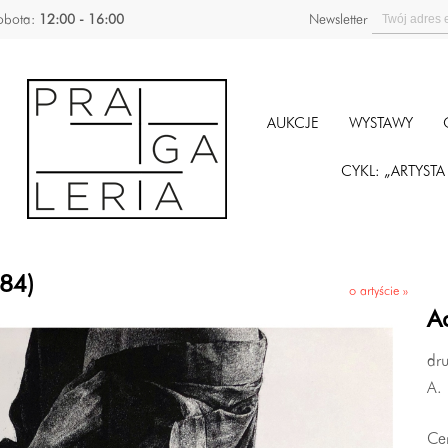
obota:
12:00 - 16:00
Newsletter
AUKCJE
WYSTAWY
CYKL: „ARTYST
984)
o artyście »
A
dru
A. 
Ce