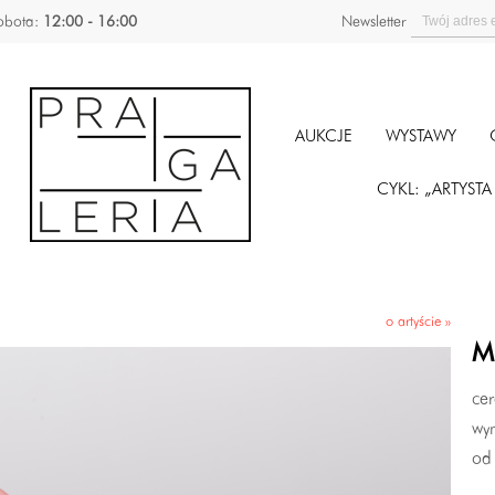
obota:
12:00 - 16:00
Newsletter
AUKCJE
WYSTAWY
CYKL: „ARTYST
o artyście »
M
cer
wy
od