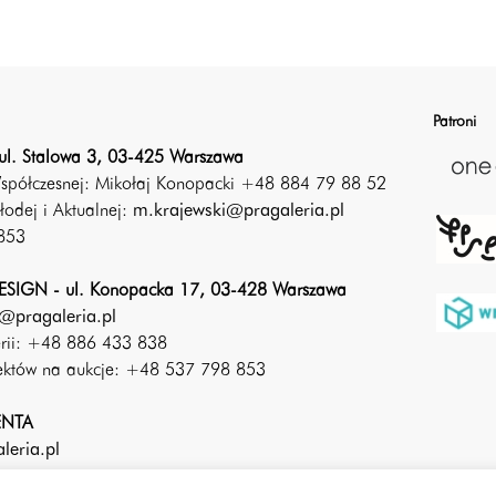
Patroni
ul. Stalowa 3, 03-425 Warszawa
Współczesnej: Mikołaj Konopacki +48 884 79 88 52
łodej i Aktualnej:
m.krajewski@pragaleria.pl
853
SIGN - ul. Konopacka 17, 03-428 Warszawa
@pragaleria.pl
erii: +48 886 433 838
iektów na aukcje: +48 537 798 853
ENTA
leria.pl