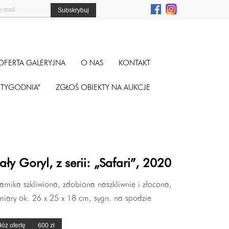
OFERTA GALERYJNA
O NAS
KONTAKT
A TYGODNIA”
ZGŁOŚ OBIEKTY NA AUKCJE
ły Goryl, z serii: „Safari”, 2020
amika szkliwiona, zdobiona naszkliwnie i złocona,
iary ok. 26 x 25 x 18 cm, sygn. na spodzie
łóż ofertę
600 zł