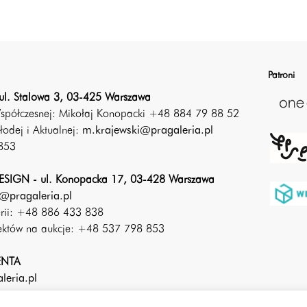
Patroni
ul. Stalowa 3, 03-425 Warszawa
Współczesnej: Mikołaj Konopacki +48 884 79 88 52
łodej i Aktualnej:
m.krajewski@pragaleria.pl
853
SIGN - ul. Konopacka 17, 03-428 Warszawa
@pragaleria.pl
erii: +48 886 433 838
iektów na aukcje: +48 537 798 853
ENTA
leria.pl