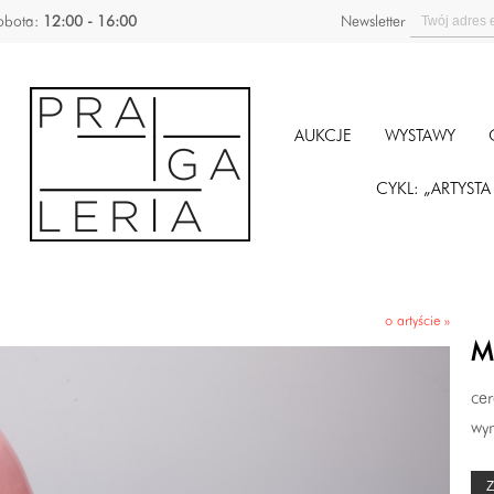
obota:
12:00 - 16:00
Newsletter
AUKCJE
WYSTAWY
CYKL: „ARTYST
o artyście »
Ma
cer
wym
Z