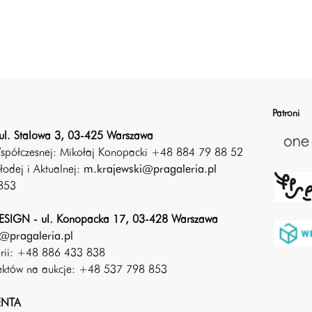
Patroni
ul. Stalowa 3, 03-425 Warszawa
Współczesnej: Mikołaj Konopacki +48 884 79 88 52
łodej i Aktualnej:
m.krajewski@pragaleria.pl
853
SIGN - ul. Konopacka 17, 03-428 Warszawa
@pragaleria.pl
erii: +48 886 433 838
iektów na aukcje: +48 537 798 853
ENTA