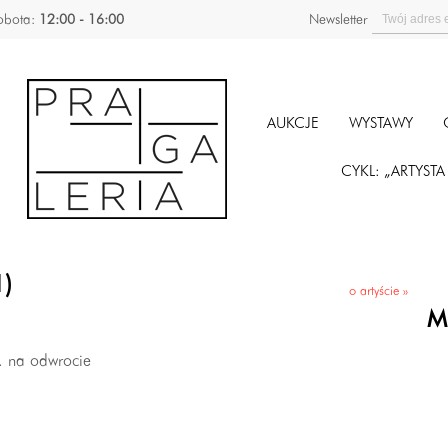
obota:
12:00 - 16:00
Newsletter
AUKCJE
WYSTAWY
CYKL: „ARTYST
1)
o artyście »
M
n. na odwrocie