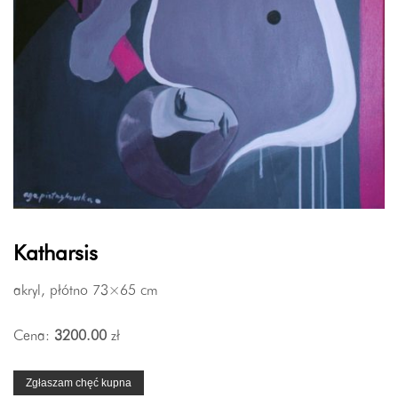
Katharsis
akryl, płótno 73×65 cm
Cena:
3200.00
zł
Zgłaszam chęć kupna