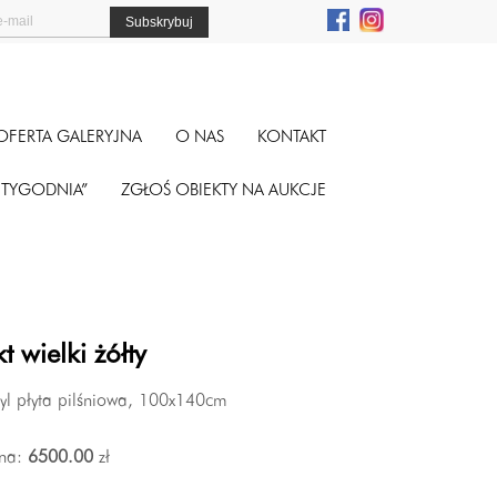
OFERTA GALERYJNA
O NAS
KONTAKT
A TYGODNIA”
ZGŁOŚ OBIEKTY NA AUKCJE
t wielki żółty
ryl płyta pilśniowa, 100x140cm
na:
6500.00
zł