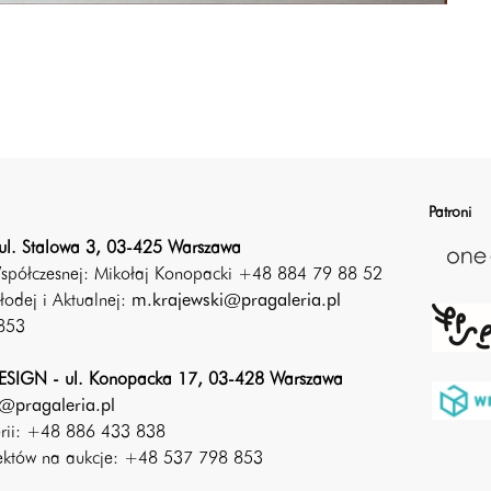
Patroni
ul. Stalowa 3, 03-425 Warszawa
Współczesnej: Mikołaj Konopacki +48 884 79 88 52
łodej i Aktualnej:
m.krajewski@pragaleria.pl
853
SIGN - ul. Konopacka 17, 03-428 Warszawa
@pragaleria.pl
erii: +48 886 433 838
iektów na aukcje: +48 537 798 853