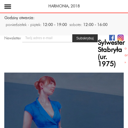
HARMONIA, 2018
Godziny otwarcia:
poniedziałek - piątek:
12:00 - 19:00
sobota:
12:00 - 16:00
Newsletter
Sylwester
o
Stabryła
ar
(ur.
»
1975)