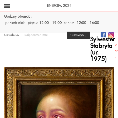
ENERGIA, 2024
Godziny otwarcia:
poniedziałek - piątek:
12:00 - 19:00
sobota:
12:00 - 16:00
Newsletter
Sylwester
o
Stabryła
ar
(ur.
»
1975)