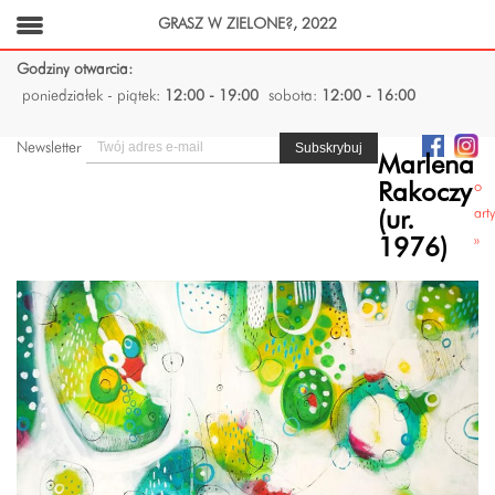
GRASZ W ZIELONE?, 2022
Godziny otwarcia:
poniedziałek - piątek:
12:00 - 19:00
sobota:
12:00 - 16:00
Newsletter
Marlena
o
Rakoczy
art
(ur.
»
1976)