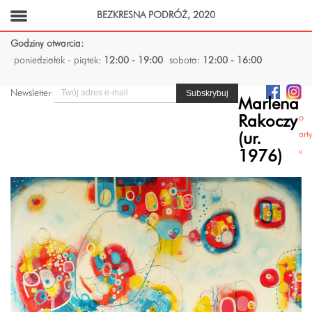
BEZKRESNA PODRÓŻ, 2020
Godziny otwarcia:
poniedziałek - piątek:
12:00 - 19:00
sobota:
12:00 - 16:00
Newsletter
Marlena
o
Rakoczy
art
(ur.
»
1976)