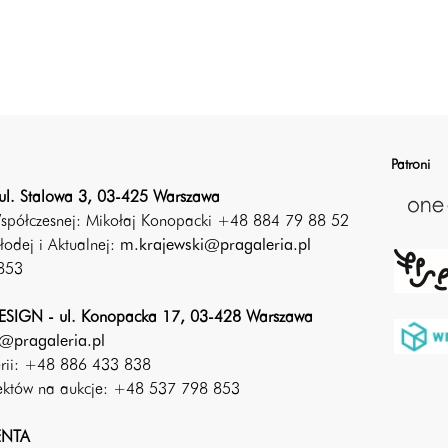
Patroni
ul. Stalowa 3, 03-425 Warszawa
Współczesnej: Mikołaj Konopacki +48 884 79 88 52
łodej i Aktualnej:
m.krajewski@pragaleria.pl
853
SIGN - ul. Konopacka 17, 03-428 Warszawa
@pragaleria.pl
erii: +48 886 433 838
iektów na aukcje: +48 537 798 853
ENTA