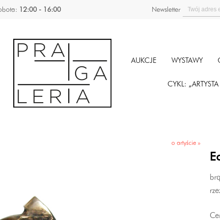
obota:
12:00 - 16:00
Newsletter
AUKCJE
WYSTAWY
CYKL: „ARTYST
o artyście »
E
brą
rze
Ce