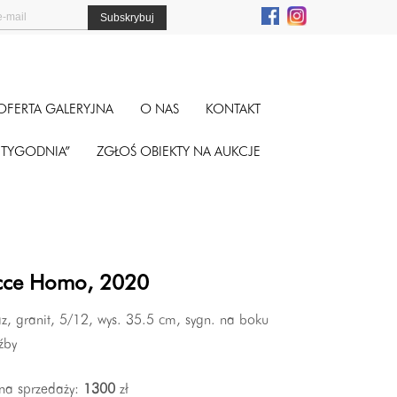
OFERTA GALERYJNA
O NAS
KONTAKT
A TYGODNIA”
ZGŁOŚ OBIEKTY NA AUKCJE
cce Homo, 2020
z, granit, 5/12, wys. 35.5 cm, sygn. na boku
źby
na sprzedaży:
1300
zł