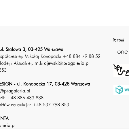
Patroni
ul. Stalowa 3, 03-425 Warszawa
Współczesnej: Mikołaj Konopacki +48 884 79 88 52
łodej i Aktualnej:
m.krajewski@pragaleria.pl
853
SIGN - ul. Konopacka 17, 03-428 Warszawa
@pragaleria.pl
erii: +48 886 433 838
iektów na aukcje: +48 537 798 853
ENTA
leria.pl