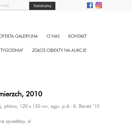
OFERTA GALERYJNA
O NAS
KONTAKT
A TYGODNIA”
ZGŁOŚ OBIEKTY NA AUKCJE
mierzch, 2010
j, płótno, 120 x 150 cm, sygn. p.d.: K. Banaś ’10
na sprzedaży:
zł