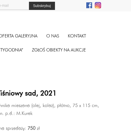
OFERTA GALERYJNA
O NAS
KONTAKT
A TYGODNIA”
ZGŁOŚ OBIEKTY NA AUKCJE
iśniowy sad, 2021
hnika mieszana (olej, kolaż), płótno, 75 x 115 cm,
n. p.d.: M.Kurek
na sprzedaży:
750
zł