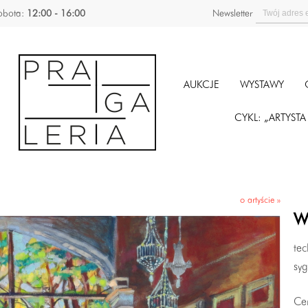
obota:
12:00 - 16:00
Newsletter
AUKCJE
WYSTAWY
CYKL: „ARTYST
o artyście »
W
tec
syg
Ce