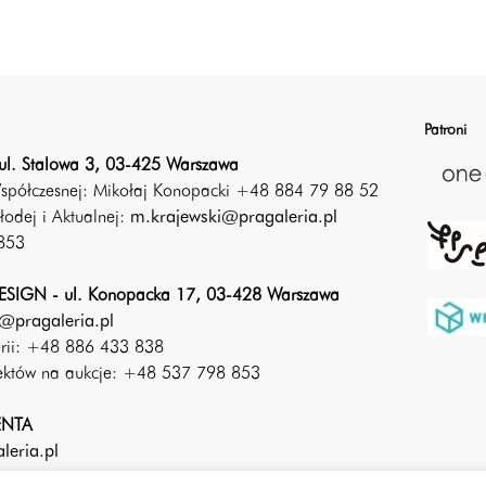
Patroni
ul. Stalowa 3, 03-425 Warszawa
Współczesnej: Mikołaj Konopacki +48 884 79 88 52
łodej i Aktualnej:
m.krajewski@pragaleria.pl
853
SIGN - ul. Konopacka 17, 03-428 Warszawa
@pragaleria.pl
erii: +48 886 433 838
iektów na aukcje: +48 537 798 853
ENTA
leria.pl