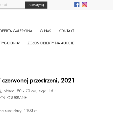
OFERTA GALERYJNA
O NAS
KONTAKT
A TYGODNIA”
ZGŁOŚ OBIEKTY NA AUKCJE
 czerwonej przestrzeni, 2021
j, płótno, 80 x 70 cm, sygn. l.d.:
BOUKOURBANE
na sprzedaży:
1100
zł