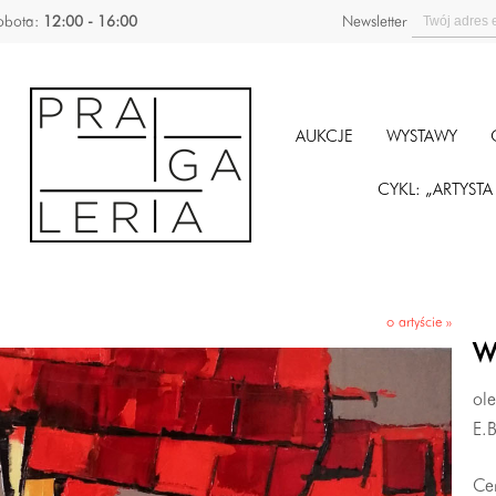
obota:
12:00 - 16:00
Newsletter
AUKCJE
WYSTAWY
CYKL: „ARTYST
o artyście »
W
ole
E.
Ce