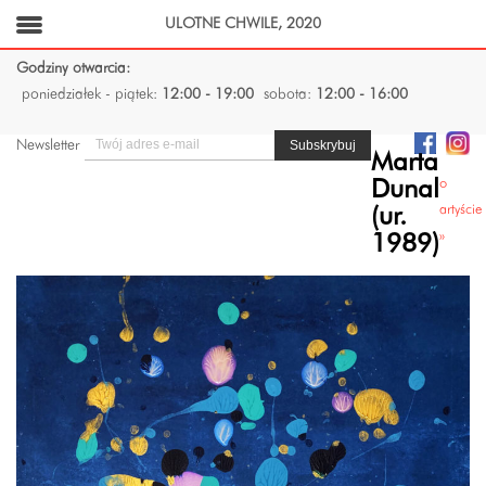
ULOTNE CHWILE, 2020
Godziny otwarcia:
poniedziałek - piątek:
12:00 - 19:00
sobota:
12:00 - 16:00
Newsletter
Marta
o
Dunal
artyście
(ur.
»
1989)