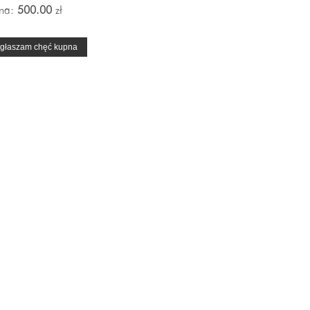
na:
500.00
zł
głaszam chęć kupna