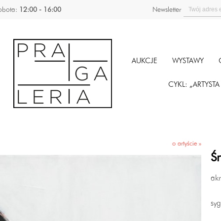
obota:
12:00 - 16:00
Newsletter
AUKCJE
WYSTAWY
CYKL: „ARTYST
o artyście »
Ś
ak
sy