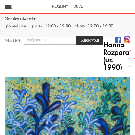
ROŚLINY II, 2020
Godziny otwarcia:
poniedziałek - piątek:
12:00 - 19:00
sobota:
12:00 - 16:00
Newsletter
Hanna
o
Rozpara
art
(ur.
»
1990)