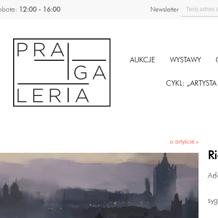
obota:
12:00 - 16:00
Newsletter
AUKCJE
WYSTAWY
CYKL: „ARTYST
o artyście »
Ri
Ad
sy