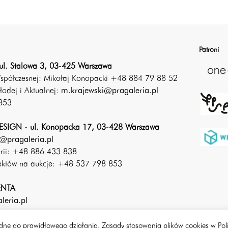
Patroni
ul. Stalowa 3, 03-425 Warszawa
Współczesnej: Mikołaj Konopacki +48 884 79 88 52
łodej i Aktualnej:
m.krajewski@pragaleria.pl
853
SIGN - ul. Konopacka 17, 03-428 Warszawa
@pragaleria.pl
erii: +48 886 433 838
iektów na aukcje: +48 537 798 853
ENTA
leria.pl
będne do prawidłowego działania. Zasady stosowania plików cookies w Pol