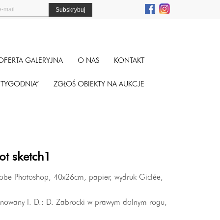
OFERTA GALERYJNA
O NAS
KONTAKT
A TYGODNIA”
ZGŁOŚ OBIEKTY NA AUKCJE
ot sketch1
obe Photoshop, 40x26cm, papier, wydruk Giclée,
gnowany I. D.: D. Zabrocki w prawym dolnym rogu,