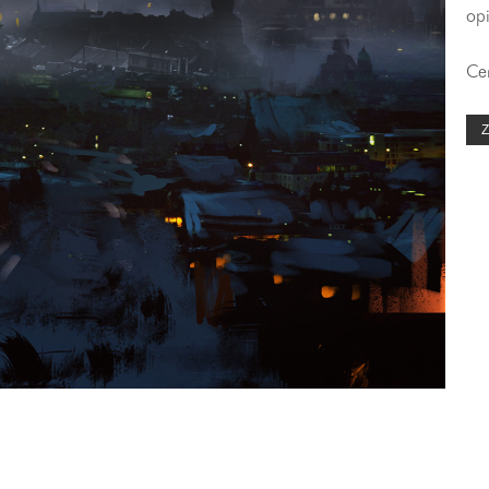
op
Ce
Z