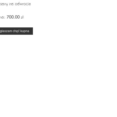
isany na odwrocie
na:
700.00
zł
głaszam chęć kupna