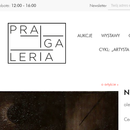
obota:
12:00 - 16:00
Newsletter
AUKCJE
WYSTAWY
CYKL: „ARTYST
o artyście »
Ni
ol
Ce