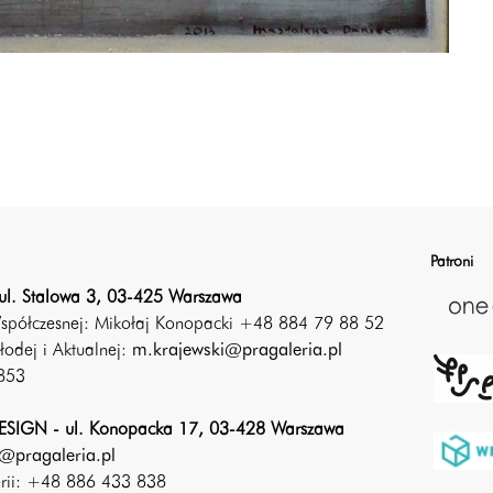
Patroni
ul. Stalowa 3, 03-425 Warszawa
Współczesnej: Mikołaj Konopacki +48 884 79 88 52
łodej i Aktualnej:
m.krajewski@pragaleria.pl
853
SIGN - ul. Konopacka 17, 03-428 Warszawa
@pragaleria.pl
erii: +48 886 433 838