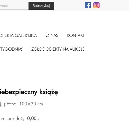
OFERTA GALERYJNA
O NAS
KONTAKT
A TYGODNIA”
ZGŁOŚ OBIEKTY NA AUKCJE
ebezpieczny książę
ej, płótno, 100×70 cm
na sprzedaży:
0,00
zł