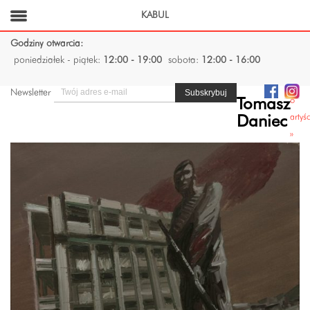
KABUL
Godziny otwarcia:
poniedziałek - piątek:
12:00 - 19:00
sobota:
12:00 - 16:00
Newsletter
o
Tomasz
artyś
Daniec
»