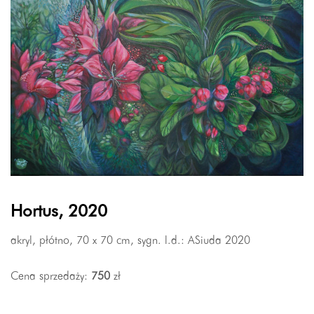
Hortus, 2020
akryl, płótno, 70 x 70 cm, sygn. l.d.: ASiuda 2020
Cena sprzedaży:
750
zł