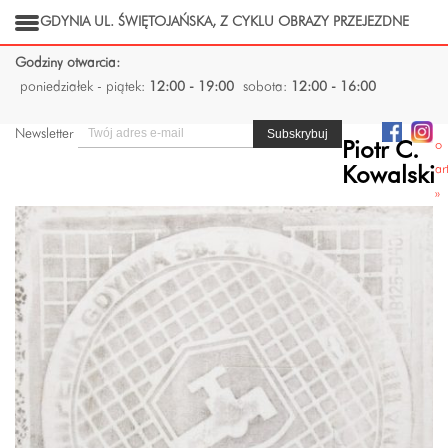
GDYNIA UL. ŚWIĘTOJAŃSKA, Z CYKLU OBRAZY PRZEJEZDNE
Godziny otwarcia:
poniedziałek - piątek:
12:00 - 19:00
sobota:
12:00 - 16:00
Newsletter
o
Piotr C.
ar
Kowalski
»