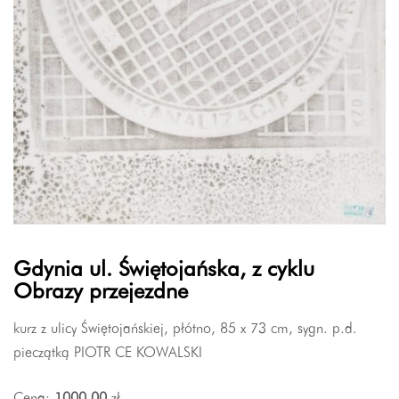
Gdynia ul. Świętojańska, z cyklu
Obrazy przejezdne
kurz z ulicy Świętojańskiej, płótno, 85 x 73 cm, sygn. p.d.
pieczątką PIOTR CE KOWALSKI
Cena:
1000.00
zł