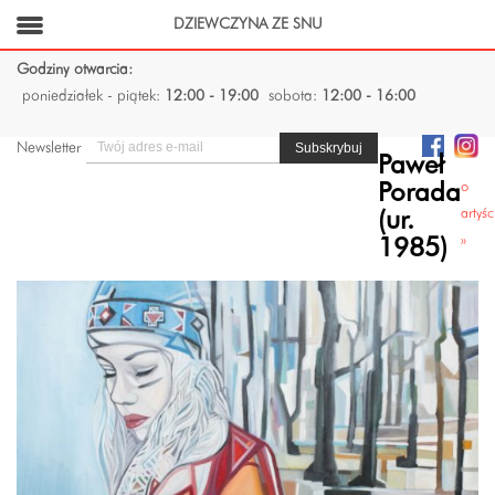
DZIEWCZYNA ZE SNU
Godziny otwarcia:
poniedziałek - piątek:
12:00 - 19:00
sobota:
12:00 - 16:00
Newsletter
Paweł
o
Porada
artyśc
(ur.
»
1985)