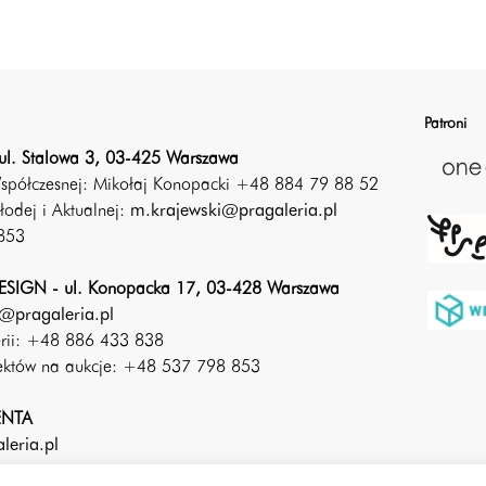
Patroni
ul. Stalowa 3, 03-425 Warszawa
Współczesnej: Mikołaj Konopacki +48 884 79 88 52
łodej i Aktualnej:
m.krajewski@pragaleria.pl
853
SIGN - ul. Konopacka 17, 03-428 Warszawa
@pragaleria.pl
erii: +48 886 433 838
iektów na aukcje: +48 537 798 853
ENTA
leria.pl