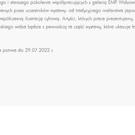
ego i starszego pokolenia współpracujących z galerią EMP. Widzow
wanych przez uczestników wystawy: od tradycyjnego malarstwa japo
półczesną ilustrację cyfrową. Artyści, których prace prezentujemy, cz
lskiego widza będzie z pewnością ta część wystawy, która ukazuje 
a potrwa do 29.07.2022 r.