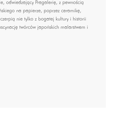
ie, odwiedzający Pragalerię, z pewnością
ńskiego na papierze, poprzez ceramikę,
erpią nie tylko z bogatej kultury i historii
fascynację twórców japońskich malarstwem i