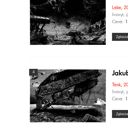
Lake, 2
linoryt,
Cena:
1
Zgłasz
4
Jakub
Tank, 2
linoryt,
Cena:
1
Zgłasz