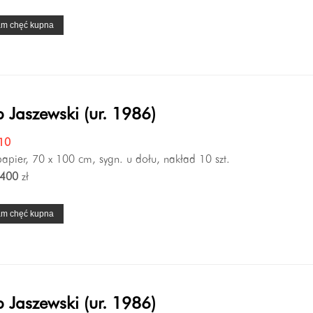
am chęć kupna
 Jaszewski (ur. 1986)
010
 papier, 70 x 100 cm, sygn. u dołu, nakład 10 szt.
400
zł
am chęć kupna
 Jaszewski (ur. 1986)