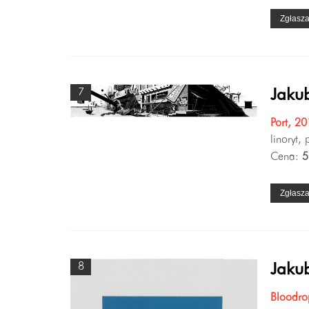
Zgłasz
7
Jakub
Port, 2
linoryt,
Cena:
5
Zgłasz
8
Jakub
Bloodro