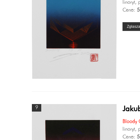
linoryt,
Cena:
5
Zgłasz
9
Jakub
Bloody 
linoryt,
Cena:
5