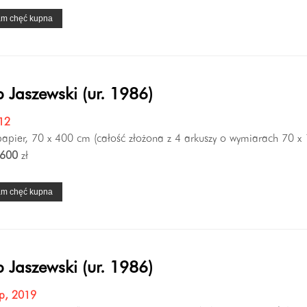
am chęć kupna
 Jaszewski (ur. 1986)
012
 papier, 70 x 400 cm (całość złożona z 4 arkuszy o wymiarach 70 x
600
zł
am chęć kupna
 Jaszewski (ur. 1986)
p, 2019