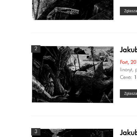
Zgłasz
2
Jakub
Fort, 2
linoryt,
Cena:
1
Zgłasz
3
Jakub