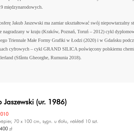
 19 międzynarodowych.
mosferę Jakub Jaszewski ma zamiar ukształtować swój niepowtarzalny st
otnie nagradzany w kraju (Kraków, Poznań, Toruń – 2012) cykl dypl
 Triennale Małe Formy Grafiki w Łodzi (2020) i w Gdańsku podcz
chnikach cyfrowych – cykl GRAND SILICA poświęcony polskiemu chem
klerland (Sfântu Gheorghe, Rumunia 2018).
 Jaszewski (ur. 1986)
2010
 papier, 70 x 100 cm, sygn. u dołu, nakład 10 szt.
400
zł