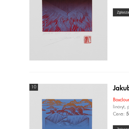
Zgłasz
10
Jakub
Boxclou
linoryt,
Cena:
5