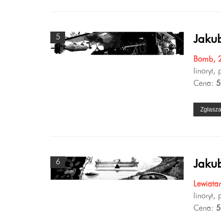
5
Jakub
Bomb, 
linoryt,
Cena:
5
Zgłasz
6
Jakub
Lewiata
linoryt,
Cena:
5