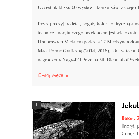
Uczestnik blisko 60 wystaw i konkursów, z czego
Przez preczyjny detal, bogaty kolor i oniryczną at
technice linorytu czego przykładem jest wielokr
Honorowym Medalem podczas 17 Międzynarodowego
Małą Formę Graficzną (2014, 2016), jak i w te
nagrodzony Nagy-Pál Prize na 5th Biennial of Sze
Czytaj więcej »
1
Jakub
Beton, 
linoryt,
Cena:
1