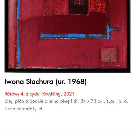
Iwona Stachura (ur. 1968)
Różowy 4, z cyklu: Recykling, 2021
olej, płótno podklejone na płytę hdf; 84 x 78 cm; sygn. p. d.
Cena sprzedaży:
zł