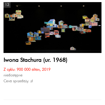
13
Iwona Stachura (ur. 1968)
Z cyklu: 900 000 altan, 2019
niedostępne
Cena sprzedaży:
zł