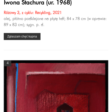
Iwona Stachura (ur. 1968)
Różowy 3, z cyklu: Recykling, 2021
olej, płótno podklejone na płytę hdf; 84 x 78 cm (w oprawie:
89 x 83 cm); sygn. p. d.
Zgłaszam chęć kupna
4