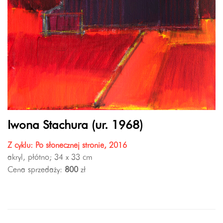
Iwona Stachura (ur. 1968)
Z cyklu: Po słonecznej stronie, 2016
akryl, płótno; 34 x 33 cm
Cena sprzedaży:
800
zł