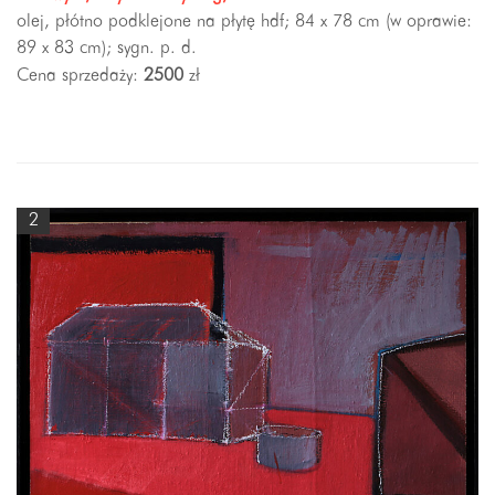
olej, płótno podklejone na płytę hdf; 84 x 78 cm (w oprawie:
89 x 83 cm); sygn. p. d.
Cena sprzedaży:
2500
zł
2