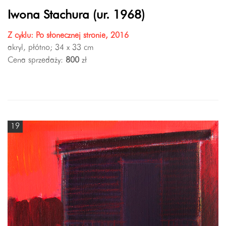
Iwona Stachura (ur. 1968)
Z cyklu: Po słonecznej stronie, 2016
akryl, płótno; 34 x 33 cm
Cena sprzedaży:
800
zł
19