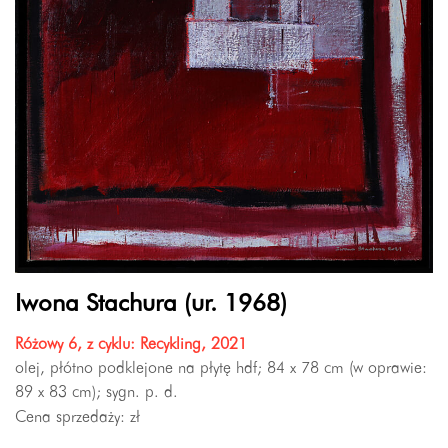
Iwona Stachura (ur. 1968)
Różowy 6, z cyklu: Recykling, 2021
olej, płótno podklejone na płytę hdf; 84 x 78 cm (w oprawie:
89 x 83 cm); sygn. p. d.
Cena sprzedaży:
zł