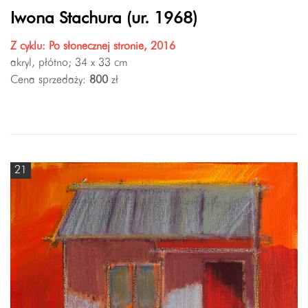
Iwona Stachura (ur. 1968)
Z cyklu: Po słonecznej stronie, 2016
akryl, płótno; 34 x 33 cm
Cena sprzedaży:
800
zł
21