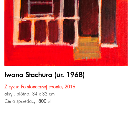
Iwona Stachura (ur. 1968)
Z cyklu: Po słonecznej stronie, 2016
akryl, płótno; 34 x 33 cm
Cena sprzedaży:
800
zł