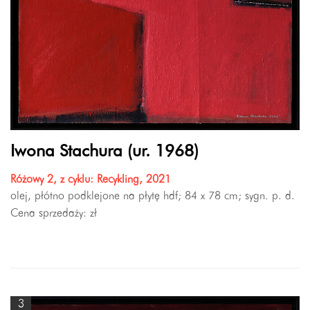
Iwona Stachura (ur. 1968)
Różowy 2, z cyklu: Recykling, 2021
olej, płótno podklejone na płytę hdf; 84 x 78 cm; sygn. p. d.
Cena sprzedaży:
zł
3