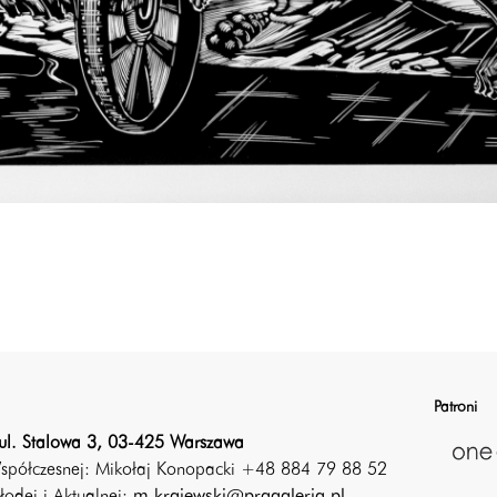
Patroni
ul. Stalowa 3, 03-425 Warszawa
Współczesnej: Mikołaj Konopacki +48 884 79 88 52
łodej i Aktualnej:
m.krajewski@pragaleria.pl