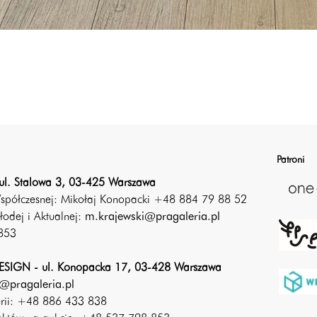
Patroni
ul. Stalowa 3, 03-425 Warszawa
Współczesnej: Mikołaj Konopacki +48 884 79 88 52
łodej i Aktualnej:
m.krajewski@pragaleria.pl
853
SIGN - ul. Konopacka 17, 03-428 Warszawa
@pragaleria.pl
erii: +48 886 433 838