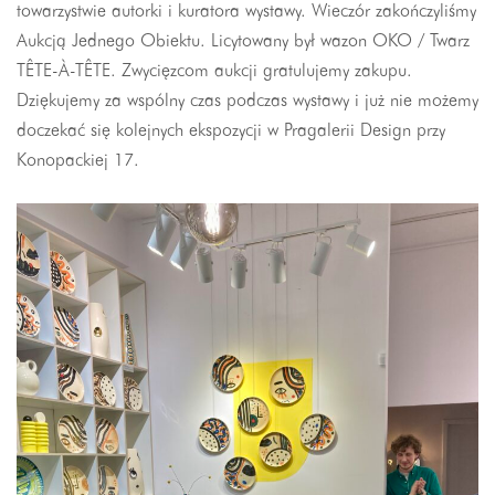
towarzystwie autorki i kuratora wystawy. Wieczór zakończyliśmy
Aukcją Jednego Obiektu. Licytowany był wazon OKO / Twarz
TÊTE-À-TÊTE. Zwycięzcom aukcji gratulujemy zakupu.
Dziękujemy za wspólny czas podczas wystawy i już nie możemy
doczekać się kolejnych ekspozycji w Pragalerii Design przy
Konopackiej 17.