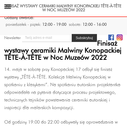
FINISAŻ WYSTAWY CERAMIKI MALWINY KONOPACKIEJ TÊTE-À-TÊTE
W NOC MUZEÓW 2022
Godziny otwarcia:
poniedziałek - piątek:
12:00 - 19:00
sobota:
12:00 - 16:00
Newsletter
Finisaż
wystawy ceramiki Malwiny Konopackiej
TÊTE-À-TÊTE w Noc Muzeów 2022
14. maja w sobotę przy Konopackiej 17 odbył się finisaż
wystawy „TÊTE-À-TÊTE. Kolekcja Malwiny Konopackiej w
spotkaniu z klasykami”. Na spotkaniu autorskim projektantka
odpowiadała na pytania dotyczące procesu projektowego,
technicznych tajników powstawania ceramiki autorskiej i
inspiracji dla malarskich kompozycji.
Od godziny 19:00 do 22:00 odbywały się oprowadzania w