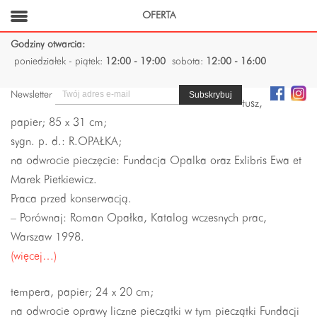
OFERTA
Godziny otwarcia:
poniedziałek - piątek:
12:00 - 19:00
sobota:
12:00 - 16:00
Newsletter
tusz,
papier; 85 x 31 cm;
sygn. p. d.: R.OPAŁKA;
na odwrocie pieczęcie: Fundacja Opalka oraz Exlibris Ewa et
Marek Pietkiewicz.
Praca przed konserwacją.
– Porównaj: Roman Opałka, Katalog wczesnych prac,
Warszaw 1998.
(więcej…)
tempera, papier; 24 x 20 cm;
na odwrocie oprawy liczne pieczątki w tym pieczątki Fundacji