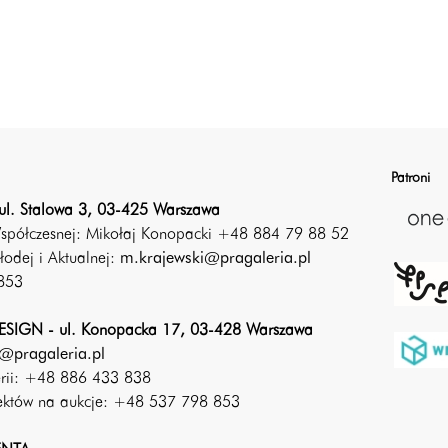
Patroni
ul. Stalowa 3, 03-425 Warszawa
Współczesnej: Mikołaj Konopacki +48 884 79 88 52
łodej i Aktualnej:
m.krajewski@pragaleria.pl
853
SIGN - ul. Konopacka 17, 03-428 Warszawa
@pragaleria.pl
erii: +48 886 433 838
iektów na aukcje: +48 537 798 853