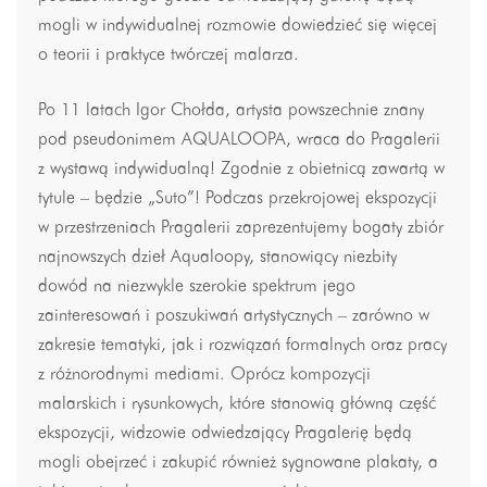
mogli w indywidualnej rozmowie dowiedzieć się więcej
o teorii i praktyce twórczej malarza.
Po 11 latach Igor Chołda, artysta powszechnie znany
pod pseudonimem AQUALOOPA, wraca do Pragalerii
z wystawą indywidualną! Zgodnie z obietnicą zawartą w
tytule – będzie „Suto”! Podczas przekrojowej ekspozycji
w przestrzeniach Pragalerii zaprezentujemy bogaty zbiór
najnowszych dzieł Aqualoopy, stanowiący niezbity
dowód na niezwykle szerokie spektrum jego
zainteresowań i poszukiwań artystycznych – zarówno w
zakresie tematyki, jak i rozwiązań formalnych oraz pracy
z różnorodnymi mediami. Oprócz kompozycji
malarskich i rysunkowych, które stanowią główną część
ekspozycji, widzowie odwiedzający Pragalerię będą
mogli obejrzeć i zakupić również sygnowane plakaty, a