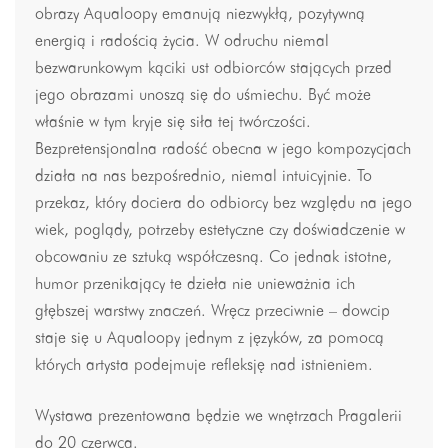
obrazy Aqualoopy emanują niezwykłą, pozytywną
energią i radością życia. W odruchu niemal
bezwarunkowym kąciki ust odbiorców stających przed
jego obrazami unoszą się do uśmiechu. Być może
właśnie w tym kryje się siła tej twórczości.
Bezpretensjonalna radość obecna w jego kompozycjach
działa na nas bezpośrednio, niemal intuicyjnie. To
przekaz, który dociera do odbiorcy bez względu na jego
wiek, poglądy, potrzeby estetyczne czy doświadczenie w
obcowaniu ze sztuką współczesną. Co jednak istotne,
humor przenikający te dzieła nie unieważnia ich
głębszej warstwy znaczeń. Wręcz przeciwnie – dowcip
staje się u Aqualoopy jednym z języków, za pomocą
których artysta podejmuje refleksję nad istnieniem.
Wystawa prezentowana będzie we wnętrzach Pragalerii
do 20 czerwca.