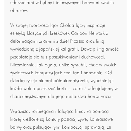
uderzeniami w bębny i intensywnymi barwami swoich
obrazów.
W swojej twórczości Igor Chołda łączy inspiracje
estetyką klasycznych kreskówek Cartoon Network z
deformacjami znanymi z dzieł Picassa oraz linią
wywiedzioną z japońskiej kaligrafii. Dowcip i figlarność
przeplatają się tu z poszukiwaniami duchowości.
Niezmiennie, jak ognia, unika symetrii, choć w swoich
żywiołowych kompozycjach ceni ład i harmonię. Od
dziecka rysuje niemal półautomatycznie, wypełniając
każdą wolną przestrzeń kartki – co dziś odnajdujemy w
charakterystycznym dla jego malarstwa horror vacui.
Wyrazista, rozbiegana i falująca linia, za pomocą
której kreślone są kontury postaci, żywe, kontrastowe
barwy oraz pulsujący rytm kompozycji sprawiają, że