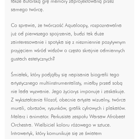
także autorską grę memory zaprojektowaną przez
samego twórcę.
Co sprawia, że twórczość Aqualoopy, rozpoznawalna
już od pierwszego spojrzenia, budzi tak duże
zainteresowanie i spotyka się z niezmiennie pozytywnym
przyjęciem wśród widzów o często skrajnie odmiennych
gustach estetycznych?
Śmiałek, który podjąłby się napisania biografii tego
artystycznego multiinstrumentalisty, miałby przed sobą
nie lada wyzwanie. Jego życiorys imponuje i zaskakuje.
Z wykształcenia filozof, obecnie artysta wizualny, twórca
murali, obrazów, rysunków, grafik cyfrowych i plakatów.
Malarz i animator. Perkusista zespołu Warsaw Afrobeat
Orchestra. Wielbiciel koloru różowego w sztuce.
Introwertyk, który komunikuje się ze światem