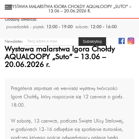
WYSTAWA MALARSTWA IGORA CHOŁDY AQUALOOPY „SUTO” –
13.06 – 20.06.2026 R.
Godziny otwarcia:
poniedziałek - piątek:
12:00 - 19:00
sobota:
12:00 - 16:00
Newsletter
Wystawa malarstwa Igora Chołdy
AQUALOOPY „Suto” – 13.06 –
20.06.2026 r.
Pragaleria zaprasza na wernisaż wystawy twórczości
Igora Chołdy, który rozpocznie się 12 czerwca o godz.
18:00.
W sobotę, 13 czerwca, podczas Święta Ulicy Stalowej,
w godzinach 13–16 odbędzie się spotkanie autorskie,
podczas którego goście odwiedzający galerię będą