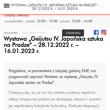
WYSTAWA „GEIJUTSU IV. JAPOŃSKA SZTUKA NA PRADZE” –
28.12.2022 R. – 16.01.2023 R.
Godziny otwarcia:
poniedziałek - piątek:
12:00 - 19:00
sobota:
12:00 - 16:00
Newsletter
Wystawa „Geijutsu IV. Japońska sztuka
na Pradze” – 28.12.2022 r. –
16.01.2023 r.
Pragaleria, w partnerstwie z tokijską galerią EMP, ma
przyjemność zaprosić Państwa na wystawę „Geijutsu IV.
Japońska sztuka na Pradze”.
Cieszymy się, że już po raz czwarty możemy wspólnie
odbyć artystyczną podróż po dzisiejszej Japonii i poznać
jej współczesny krajobraz kulturalny. Podczas ekspozycji