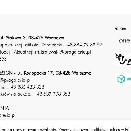
Patroni
ul. Stalowa 3, 03-425 Warszawa
Współczesnej: Mikołaj Konopacki +48 884 79 88 52
łodej i Aktualnej:
m.krajewski@pragaleria.pl
853
SIGN - ul. Konopacka 17, 03-428 Warszawa
@pragaleria.pl
erii: +48 886 433 838
iektów na aukcje: +48 537 798 853
ENTA
leria.pl
będne do prawidłowego działania. Zasady stosowania plików cookies w Pol