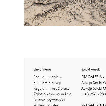
Strefa klienta
Szybki kontakt
Regulamin galerii
PRAGALERIA - 
Regulamin aukcji
Aukcje Sztuki 
Regulamin współpracy
Aukcje Sztuki M
Zgłoś obiekty na aukcje
+48 796 798 
Polityka prywatności
Polityka cookies
PRAGALERIA DE