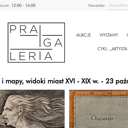
obota:
12:00 - 16:00
Newsletter
AUKCJE
WYSTAWY
CYKL: „ARTYST
w. i mapy, widoki miast XVI - XIX w. - 23 p