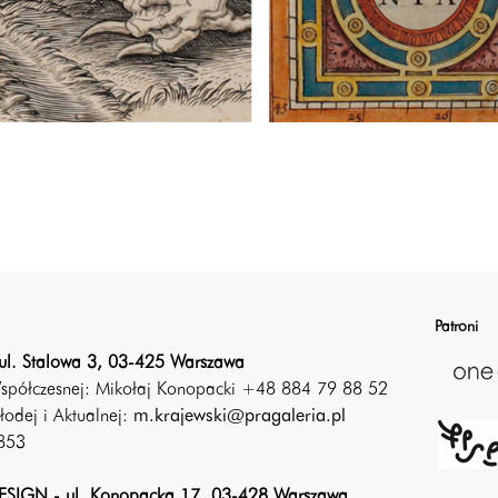
Patroni
ul. Stalowa 3, 03-425 Warszawa
Współczesnej: Mikołaj Konopacki +48 884 79 88 52
łodej i Aktualnej:
m.krajewski@pragaleria.pl
853
SIGN - ul. Konopacka 17, 03-428 Warszawa