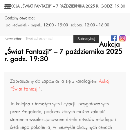
AUKCJA „ŚWIAT FANTAZJI” – 7 PAŹDZIERNIKA 2025 R. GODZ. 19:30
Godziny otwarcia:
poniedziałek - piątek:
12:00 - 19:00
sobota:
12:00 - 16:00
Newsletter
Aukcja
„Świat Fantazji” – 7 października 2025
r. godz. 19:30
Zapraszamy do zapoznania się z katalogiem
Aukcji
“Świat Fantazji”
.
To kolejna z tematycznych licytacji, przygotowanych
przez Pragalerię, podczas których można zakupić
starannie wyselekcjonowane dzieła artystów młodego i
średniego pokolenia, w niezwykle okazyjnych cenach