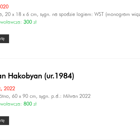
2020
a, 20 x 18 x 6 cm, sygn. na spodzie logiem: WST (monogram wiąz
ywoławcza:
300
zł
rtę
an Hakobyan (ur.1984)
c, 2022
łótno, 60 x 90 cm, sygn. p.d.: Mihran 2022
ywoławcza:
800
zł
rtę