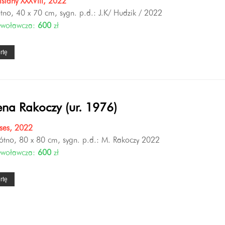
iślany XXXVIII, 2022
ótno, 40 x 70 cm, sygn. p.d.: J.K/ Hudzik / 2022
ywoławcza:
600
zł
rtę
na Rakoczy (ur. 1976)
ses, 2022
łótno, 80 x 80 cm, sygn. p.d.: M. Rakoczy 2022
ywoławcza:
600
zł
rtę