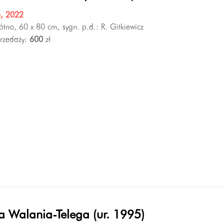
e, 2022
łótno, 60 x 80 cm, sygn. p.d.: R. Gitkiewicz
rzedaży:
600
zł
a Walania-Telega (ur. 1995)