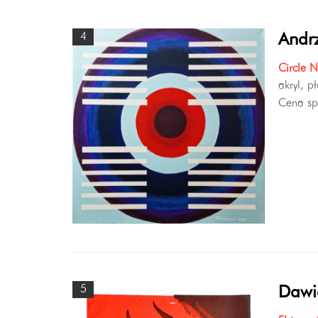
4
Andr
Circle 
akryl, p
Cena sp
5
Dawid