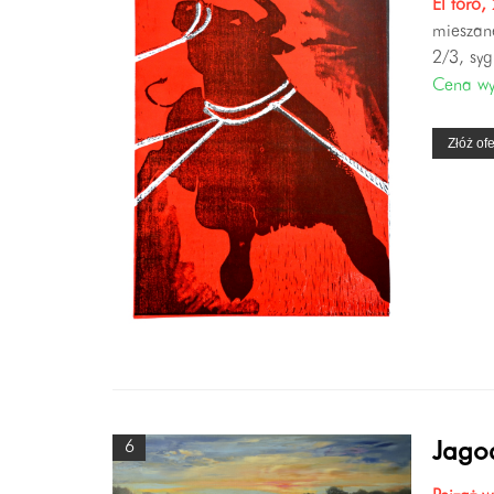
El toro,
mieszane
2/3, syg
Cena w
Złóż ofe
6
Jago