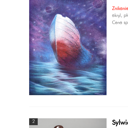
Znikani
akryl, p
Cena sp
2
Sylwi