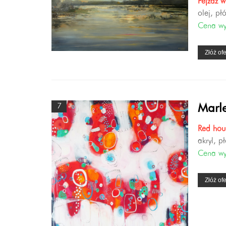
Pejzaż w
olej, pł
Cena w
Złóż ofe
7
Marle
Red hou
akryl, p
Cena w
Złóż ofe