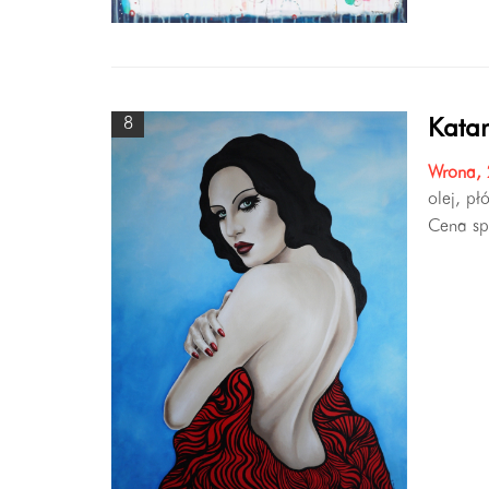
8
Katar
Wrona,
olej, pł
Cena sp