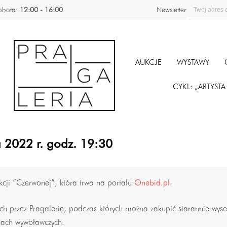
obota:
12:00 - 16:00
Newsletter
AUKCJE
WYSTAWY
CYKL: „ARTYST
 2022 r. godz. 19:30
cji “Czerwonej”, która trwa na portalu
Onebid.pl
.
nych przez Pragalerię, podczas których można zakupić starannie wy
nach wywoławczych.