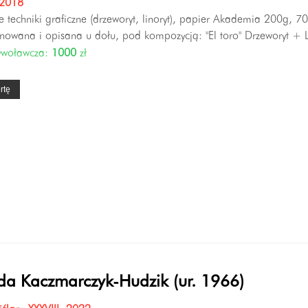
 2018
 techniki graficzne (drzeworyt, linoryt), papier Akademia 200g, 7
nowana i opisana u dołu, pod kompozycją: "El toro" Drzeworyt + 
ywoławcza:
1000
zł
rtę
da Kaczmarczyk-Hudzik (ur. 1966)