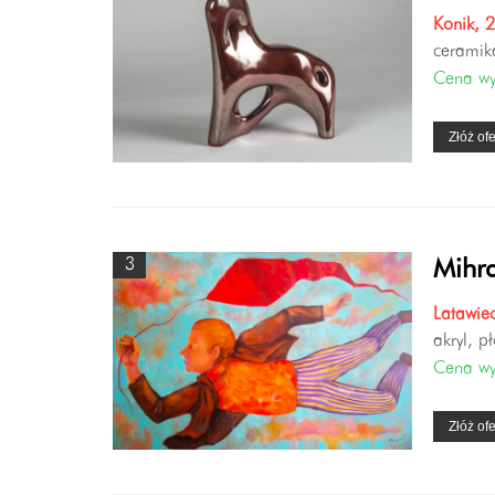
Konik, 
ceramik
Cena w
Złóż ofe
3
Mihr
Latawie
akryl, p
Cena w
Złóż ofe